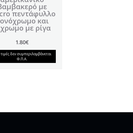
βαμβακερό με
lcro πεντάφυλλο
ονόχρωμο και
ίχρωμο με ρίγα
1.80€
ς τιμές δεν συμπεριλαμβάνεται
Φ.Π.Α.