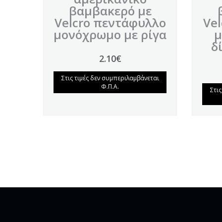
βαμβακερό με
Velcro πεντάφυλλο
Ve
μονόχρωμο με ρίγα
μ
δ
2.10€
Στις τιμές δεν συμπεριλαμβάνεται
Φ.Π.Α.
Στι