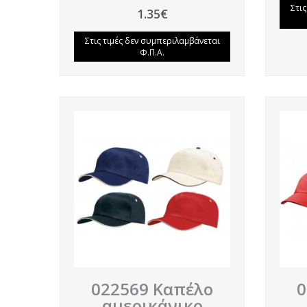
Στι
1.35€
Στις τιμές δεν συμπεριλαμβάνεται
Φ.Π.Α.
022569 Καπέλο
0
αμερικάνικο