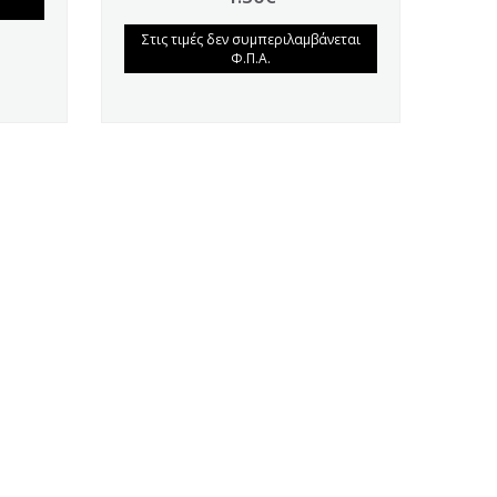
Στις τιμές δεν συμπεριλαμβάνεται
Φ.Π.Α.