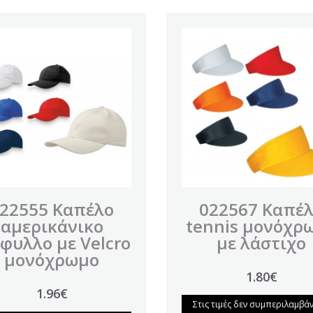
22555 Καπέλο
022567 Καπέ
αμερικάνικο
tennis μονόχρ
φυλλο με Velcro
με λάστιχο
μονόχρωμο
1.80€
1.96€
Στις τιμές δεν συμπεριλαμβάν