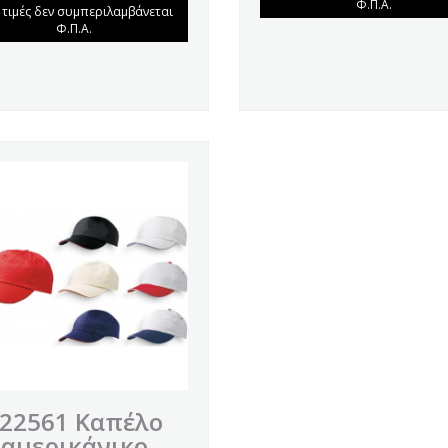
Φ.Π.Α.
ς τιμές δεν συμπεριλαμβάνεται
Φ.Π.Α.
22561 Καπέλο
αμερικάνικο