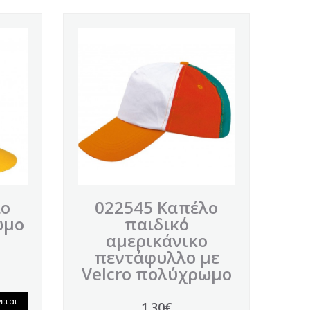
λο
022545 Καπέλο
ωμο
παιδικό
αμερικάνικο
πεντάφυλλο με
Velcro πολύχρωμο
εται
1.30€