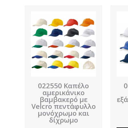
022550 Καπέλο
0
αμερικάνικο
βαμβακερό με
εξά
Velcro πεντάφυλλο
μονόχρωμο και
δίχρωμο