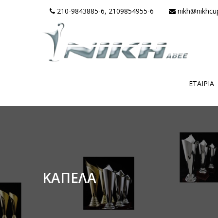
210-9843885-6, 2109854955-6
nikh@nikhcu
ΕΤΑΙΡΊΑ
ΚΑΠΕΛΑ