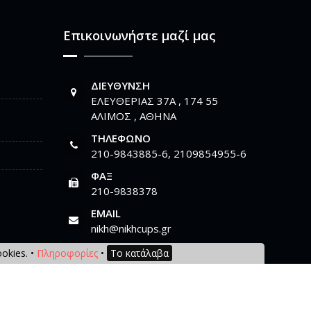
Επικοινωνήστε μαζί μας
ΔΙΕΎΘΥΝΣΗ
ΕΛΕΥΘΕΡΙΑΣ 37Α , 174 55
ΑΛΙΜΟΣ , ΑΘΗΝΑ
ΤΗΛΈΦΩΝΟ
210-9843885-6, 2109854955-6
ΦΑΞ
210-9838378
EMAIL
nikh@nikhcups.gr
okies. •
Πληροφορίες
•
Το κατάλαβα
Εγγραφή