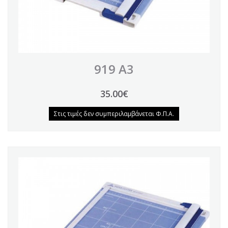
919 Α3
35.00€
Στις τιμές δεν συμπεριλαμβάνεται Φ.Π.Α.