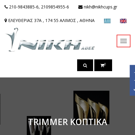
210-9843885-6, 2109854955-6
nikh@nikhcups.gr
ΕΛΕΥΘΕΡΙΑΣ 37Α , 174 55 ΑΛΙΜΟΣ , ΑΘΗΝΑ
Toggl
navig
0
ac
TRIMMER ΚΟΠΤΙΚΑ