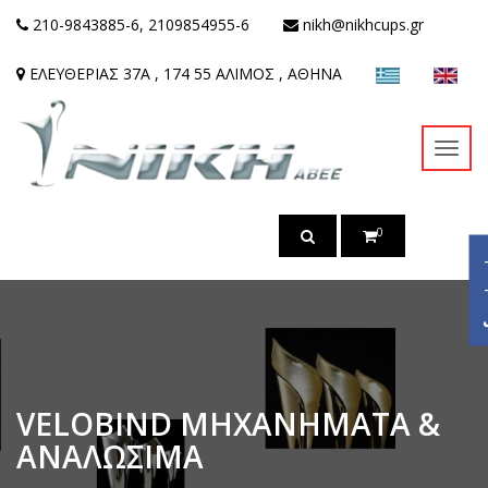
210-9843885-6, 2109854955-6
nikh@nikhcups.gr
ΕΛΕΥΘΕΡΙΑΣ 37Α , 174 55 ΑΛΙΜΟΣ , ΑΘΗΝΑ
Toggl
navig
0
ac
VELOBIND ΜΗΧΑΝΗΜΑΤΑ &
ΑΝΑΛΩΣΙΜΑ