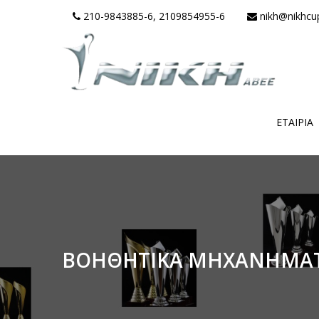
210-9843885-6, 2109854955-6
nikh@nikhcu
ΕΤΑΙΡΊΑ
ΒΟΗΘΗΤΙΚΑ ΜΗΧΑΝΗΜΑΤ