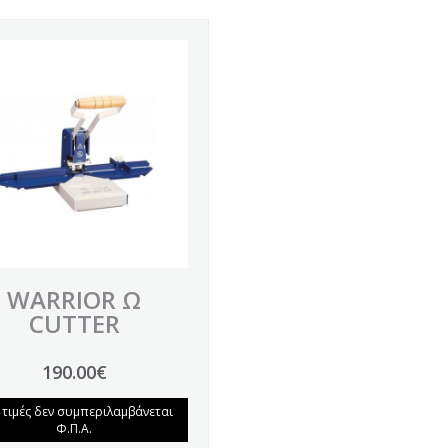
WARRIOR Ω
CUTTER
190.00€
ς τιμές δεν συμπεριλαμβάνεται
Φ.Π.Α.