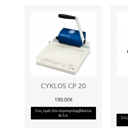
CYKLOS CP 20
190.00€
Στις τιμές δεν συμπεριλαμβάνεται
Φ.Π.Α.
Στι