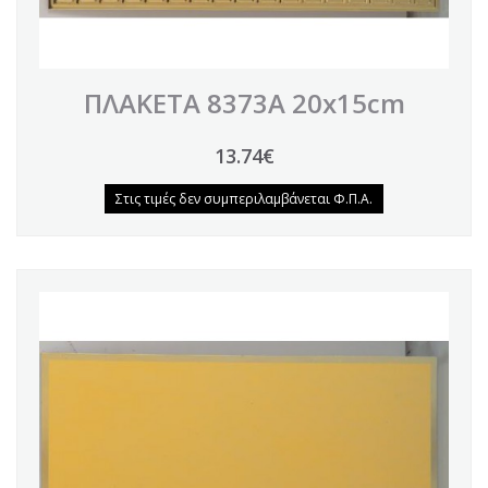
ΠΛΑΚΕΤΑ 8373A 20x15cm
13.74€
Στις τιμές δεν συμπεριλαμβάνεται Φ.Π.Α.